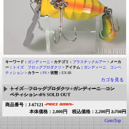
キーワード：
ガンディーニ
>
カテゴリ：
プラスチックルアー
>
メーカ
ー：
トイズ フロッグプロダクツ
>
アイテム：
ガンディーニ コンペ
ティション
>
カラー：
FS
>
状態：
EX-IB
カゴを見る
トイズ フロッグプロダクツ / ガンディーニ コン
ペティション :FS
SOLD OUT
商品番号：J-67121
本体価格：2,000円 税込価格：2,200円
2,750円
GotoTop