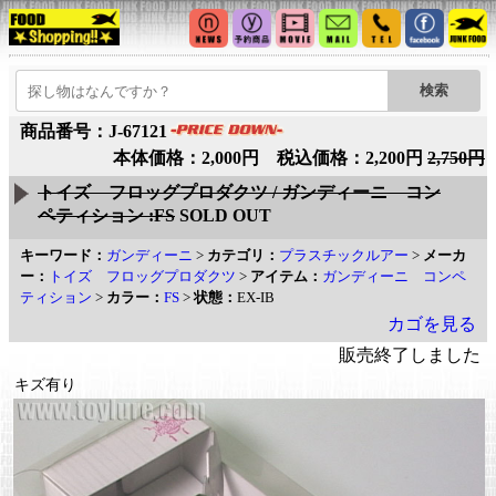
商品番号：J-67121
本体価格：2,000円 税込価格：2,200円
2,750円
トイズ フロッグプロダクツ / ガンディーニ コン
ペティション :FS
SOLD OUT
キーワード：
ガンディーニ
>
カテゴリ：
プラスチックルアー
>
メーカ
ー：
トイズ フロッグプロダクツ
>
アイテム：
ガンディーニ コンペ
ティション
>
カラー：
FS
>
状態：
EX-IB
カゴを見る
販売終了しました
キズ有り