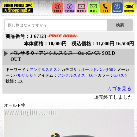
商品番号：J-67123
本体価格：10,000円 税込価格：11,000円
16,500円
バルサ５０ / アンクルスミス Or. :Gバス
SOLD
OUT
キーワード：
アンクルスミス
>
カテゴリ：
オールドバルサ50
>
メーカ
ー：
バルサ５０
>
アイテム：
アンクルスミス Or.
>
カラー：
Gバス
>
状態：
EX
カゴを見る
販売終了しました
オールド物