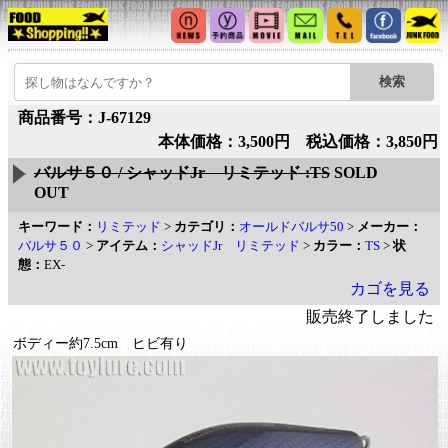
商品番号：J-67129
本体価格：3,500円 税込価格：3,850円
バルサ５０ / シャッドJr リミテッド :TS
SOLD
OUT
キーワード：
リミテッド
>
カテゴリ：
オールドバルサ50
>
メーカー：
バルサ５０
>
アイテム：
シャッドJr リミテッド
>
カラー：
TS
>
状
態：
EX-
カゴを見る
販売終了しました
ボディー約7.5cm ヒビ有り