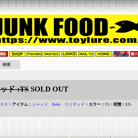
ド :TS
SOLD OUT
５０
>
アイテム：
シャッド Babe リミテッド
>
カラー：
TS
>
状態：
EX-