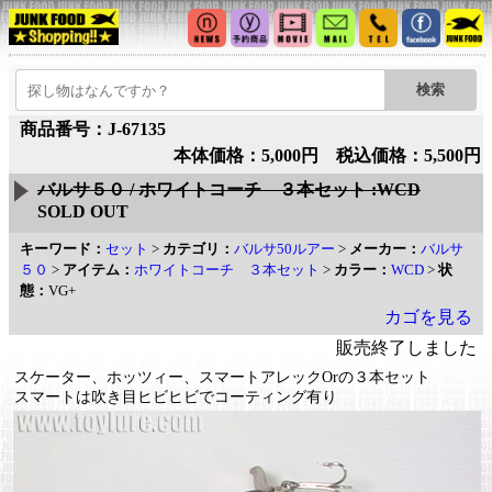
商品番号：J-67135
本体価格：5,000円 税込価格：5,500円
バルサ５０ / ホワイトコーチ ３本セット :WCD
SOLD OUT
キーワード：
セット
>
カテゴリ：
バルサ50ルアー
>
メーカー：
バルサ
５０
>
アイテム：
ホワイトコーチ ３本セット
>
カラー：
WCD
>
状
態：
VG+
カゴを見る
販売終了しました
スケーター、ホッツィー、スマートアレックOrの３本セット
スマートは吹き目ヒビヒビでコーティング有り