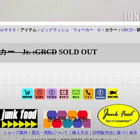
ルサ５０
>
アイテム：
ビッグラッシュ ウォーカー Jr.
>
カラー：
GRCD
>
 Jr. :GRCD
SOLD OUT
ショップ案内
｜
委託・買取について
｜
購入方法
｜
訪問販売法に基づく表示