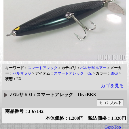
キーワード：
スマートアレック
>
カテゴリ：
バルサ50ルアー
>
メーカ
ー：
バルサ５０
>
アイテム：
スマートアレック Or.
>
カラー：
BKS
>
状態：
EX
カゴを見る
バルサ５０ / スマートアレック Or. :BKS
商品番号：J-67142
本体価格：1,200円 税込価格：1,320円
GotoTop