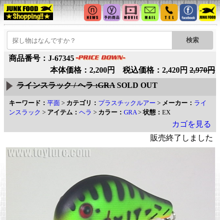
商品番号：J-67345
本体価格：2,200円 税込価格：2,420円
2,970円
ラインスラック / ヘラ :GRA
SOLD OUT
キーワード：
平面
>
カテゴリ：
プラスチックルアー
>
メーカー：
ライ
ンスラック
>
アイテム：
ヘラ
>
カラー：
GRA
>
状態：
EX
カゴを見る
販売終了しました