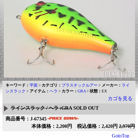
キーワード：
平面
>
カテゴリ：
プラスチックルアー
>
メーカー：
ライ
ンスラック
>
アイテム：
ヘラ
>
カラー：
GRA
>
状態：
EX
カゴを見る
ラインスラック / ヘラ :GRA
SOLD OUT
商品番号：J-67345
本体価格：2,200円 税込価格：2,420円
2,970円
GotoTop