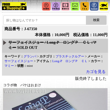
商品番号：J-67350
本体価格：10,000円 税込価格：11,000円
サーフェイスジョー / Long-P ロングＰ ＣＬ :マ
ミー
SOLD OUT
キーワード：
グランパ
>
カテゴリ：
プラスチックルアー
>
メーカー：
サーフェイスジョー
>
アイテム：
Long-P ロングＰ ＣＬ
>
カラー：
マミー
>
状態：
mint
カゴを見る
販売終了しました
コラボ物 パケはおまけ