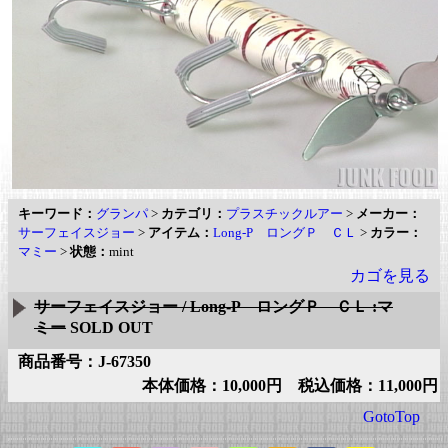
キーワード：
グランパ
>
カテゴリ：
プラスチックルアー
>
メーカー：
サーフェイスジョー
>
アイテム：
Long-P ロングＰ ＣＬ
>
カラー：
マミー
>
状態：
mint
カゴを見る
サーフェイスジョー / Long-P ロングＰ ＣＬ :マ
ミー
SOLD OUT
商品番号：J-67350
本体価格：10,000円 税込価格：11,000円
GotoTop