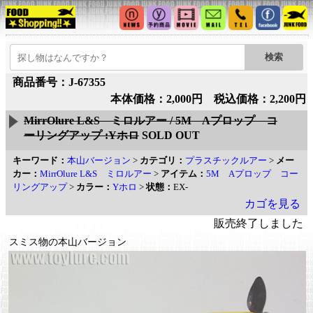
商品番号：J-67355
本体価格：2,000円 税込価格：2,200円
MirrOlure L&S ミロルアー / 5M Aプロップ コ
ーリングアップ :Yホロ
SOLD OUT
キーワード：
本山バージョン
>
カテゴリ：
プラスチックルアー
>
メー
カー：
MirrOlure L&S ミロルアー
>
アイテム：
5M Aプロップ コー
リングアップ
>
カラー：
Yホロ
>
状態：
EX-
カゴを見る
販売終了しました
スミス物の本山バージョン