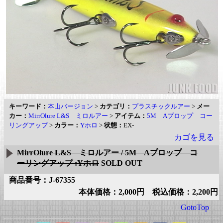
キーワード：
本山バージョン
>
カテゴリ：
プラスチックルアー
>
メー
カー：
MirrOlure L&S ミロルアー
>
アイテム：
5M Aプロップ コー
リングアップ
>
カラー：
Yホロ
>
状態：
EX-
カゴを見る
MirrOlure L&S ミロルアー / 5M Aプロップ コ
ーリングアップ :Yホロ
SOLD OUT
商品番号：J-67355
本体価格：2,000円 税込価格：2,200円
GotoTop