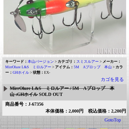
キーワード：
本山バージョン
>
カテゴリ：
スミスルアー
>
メーカー：
MirrOlure L&S ミロルアー
>
アイテム：
5M Aプロップ 本山
>
カラ
ー：
GHホイル
>
状態：
EX-
カゴを見る
MirrOlure L&S ミロルアー / 5M Aプロップ 本
山 :GHホイル
SOLD OUT
商品番号：J-67356
本体価格：2,000円 税込価格：2,200円
GotoTop