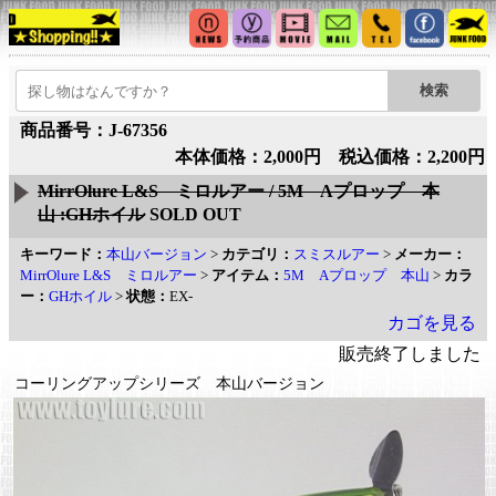
商品番号：J-67356
本体価格：2,000円 税込価格：2,200円
MirrOlure L&S ミロルアー / 5M Aプロップ 本
山 :GHホイル
SOLD OUT
キーワード：
本山バージョン
>
カテゴリ：
スミスルアー
>
メーカー：
MirrOlure L&S ミロルアー
>
アイテム：
5M Aプロップ 本山
>
カラ
ー：
GHホイル
>
状態：
EX-
カゴを見る
販売終了しました
コーリングアップシリーズ 本山バージョン