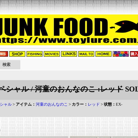
シャル / 河童のおんなのこ :レッド
SO
シャル
>
アイテム：
河童のおんなのこ
>
カラー：
レッド
>
状態：
EX-
り