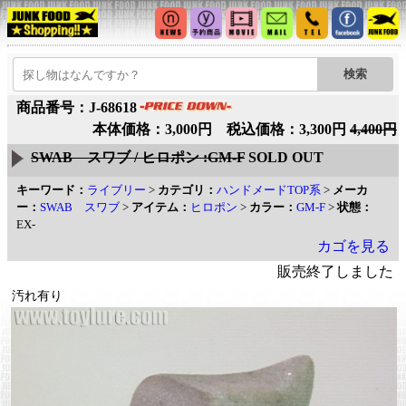
商品番号：J-68618
本体価格：3,000円 税込価格：3,300円
4,400円
SWAB スワブ / ヒロポン :GM-F
SOLD OUT
キーワード：
ライブリー
>
カテゴリ：
ハンドメードTOP系
>
メーカ
ー：
SWAB スワブ
>
アイテム：
ヒロポン
>
カラー：
GM-F
>
状態：
EX-
カゴを見る
販売終了しました
汚れ有り