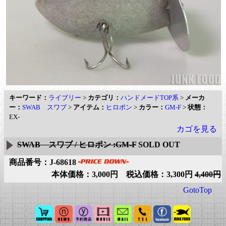
キーワード：
ライブリー
>
カテゴリ：
ハンドメードTOP系
>
メーカ
ー：
SWAB スワブ
>
アイテム：
ヒロポン
>
カラー：
GM-F
>
状態：
EX-
カゴを見る
SWAB スワブ / ヒロポン :GM-F
SOLD OUT
商品番号：J-68618
本体価格：3,000円 税込価格：3,300円
4,400円
GotoTop