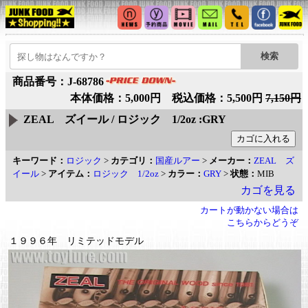
商品番号：J-68786
本体価格：5,000円 税込価格：5,500円
7,150円
ZEAL ズイール / ロジック 1/2oz :GRY
キーワード：
ロジック
>
カテゴリ：
国産ルアー
>
メーカー：
ZEAL ズ
イール
>
アイテム：
ロジック 1/2oz
>
カラー：
GRY
>
状態：
MIB
カゴを見る
カートが動かない場合は
こちらからどうぞ
１９９６年 リミテッドモデル