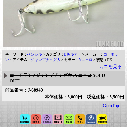
キーワード：
ペンシル
>
カテゴリ：
B級ルアー
>
メーカー：
コーモラ
ン
>
アイテム：
ジャンプチャグ大
>
カラー：
Yニョロ
>
状態：
EX-
カゴを見る
コーモラン / ジャンプチャグ大 :Yニョロ
SOLD
OUT
商品番号：J-68940
本体価格：5,000円 税込価格：5,500円
GotoTop