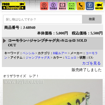
商品番号：J-68940
本体価格：5,000円 税込価格：5,500円
コーモラン / ジャンプチャグ大 :Yニョロ
SOLD
OUT
キーワード：
ペンシル
>
カテゴリ：
B級ルアー
>
メーカー：
コーモラ
ン
>
アイテム：
ジャンプチャグ大
>
カラー：
Yニョロ
>
状態：
EX-
カゴを見る
販売終了しました
オリザラサイズ レア！