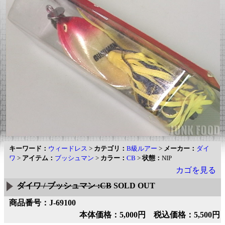
キーワード：
ウィードレス
>
カテゴリ：
B級ルアー
>
メーカー：
ダイ
ワ
>
アイテム：
ブッシュマン
>
カラー：
CB
>
状態：
NIP
カゴを見る
ダイワ / ブッシュマン :CB
SOLD OUT
商品番号：J-69100
本体価格：5,000円 税込価格：5,500円