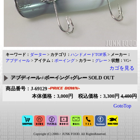
キーワード：
ダーター
>
カテゴリ：
ハンドメードTOP系
>
メーカー：
アブディール
>
アイテム：
ボーイング
>
カラー：
グレー
>
状態：
VG+
カゴを見る
アブディール / ボーイング :グレー
SOLD OUT
商品番号：J-69129
本体価格：3,000円 税込価格：3,300円
4,400円
GotoTop
Copyright (C) 2000-> JUNK FOOD. All RightsReserved.