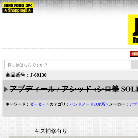
商品番号：J-69130
アブディール / アシッド :シロ筆
SOL
キーワード：
ダーター
>
カテゴリ：
ハンドメードTOP系
>
メーカー：
アブ
キズ補修有り