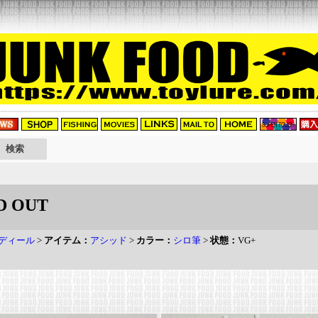
D OUT
ディール
>
アイテム：
アシッド
>
カラー：
シロ筆
>
状態：
VG+