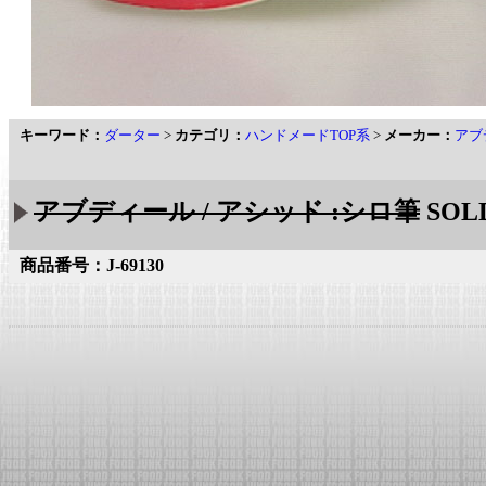
キーワード：
ダーター
>
カテゴリ：
ハンドメードTOP系
>
メーカー：
アブ
アブディール / アシッド :シロ筆
SOL
商品番号：J-69130