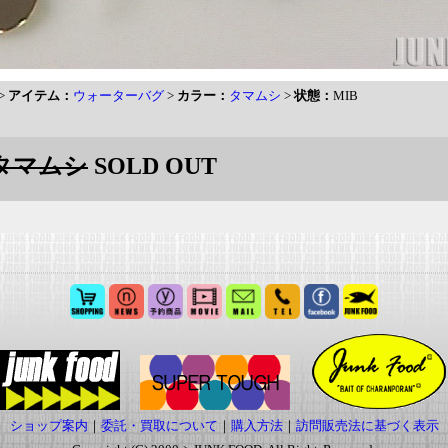
>
アイテム：
ウォーターバグ
>
カラー：
タマムシ
>
状態：
MIB
:タマムシ
SOLD OUT
ショップ案内
｜
委託・買取について
｜
購入方法
｜
訪問販売法に基づく表示