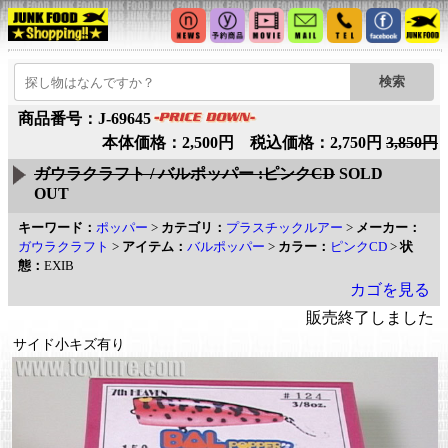
商品番号：J-69645
本体価格：2,500円 税込価格：2,750円
3,850円
ガウラクラフト / バルポッパー :ピンクCD
SOLD
OUT
キーワード：
ポッパー
>
カテゴリ：
プラスチックルアー
>
メーカー：
ガウラクラフト
>
アイテム：
バルポッパー
>
カラー：
ピンクCD
>
状
態：
EXIB
カゴを見る
販売終了しました
サイド小キズ有り