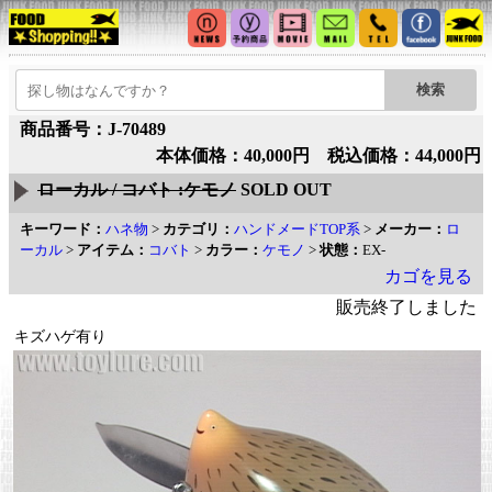
商品番号：J-70489
本体価格：40,000円 税込価格：44,000円
ローカル / コバト :ケモノ
SOLD OUT
キーワード：
ハネ物
>
カテゴリ：
ハンドメードTOP系
>
メーカー：
ロ
ーカル
>
アイテム：
コバト
>
カラー：
ケモノ
>
状態：
EX-
カゴを見る
販売終了しました
キズハゲ有り