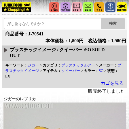
商品番号：J-70541
本体価格：1,800円 税込価格：1,980円
プラスチックイメージ / クイーバー :SO
SOLD
OUT
キーワード：
ジガー
>
カテゴリ：
プラスチックルアー
>
メーカー：
プ
ラスチックイメージ
>
アイテム：
クイーバー
>
カラー：
SO
>
状態：
EX+
カゴを見る
販売終了しました
ジガーのレプリカ