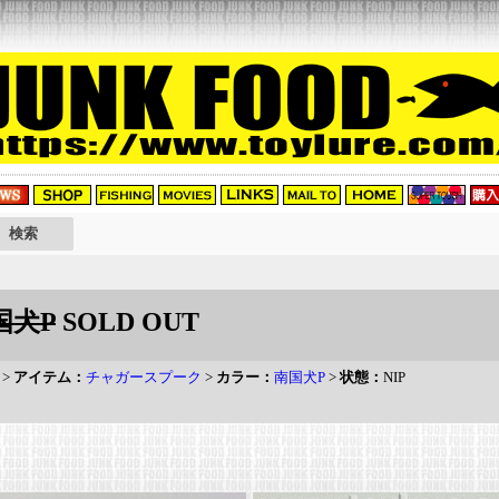
国犬P
SOLD OUT
>
アイテム：
チャガースプーク
>
カラー：
南国犬P
>
状態：
NIP