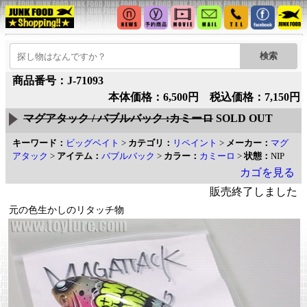
商品番号：J-71093
本体価格：6,500円 税込価格：7,150円
マグアタック / バブルバック :カミーロ
SOLD OUT
キーワード：
ビッグベイト
>
カテゴリ：
リペイント
>
メーカー：
マグ
アタック
>
アイテム：
バブルバック
>
カラー：
カミーロ
>
状態：
NIP
カゴを見る
販売終了しました
元の色生かしのリタッチ物