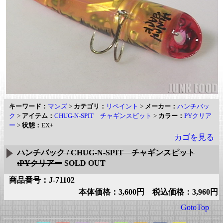
キーワード：
マンズ
>
カテゴリ：
リペイント
>
メーカー：
ハンチバッ
ク
>
アイテム：
CHUG-N-SPIT チャギンスピット
>
カラー：
PYクリア
ー
>
状態：
EX+
カゴを見る
ハンチバック / CHUG-N-SPIT チャギンスピット
:PYクリアー
SOLD OUT
商品番号：J-71102
本体価格：3,600円 税込価格：3,960円
GotoTop