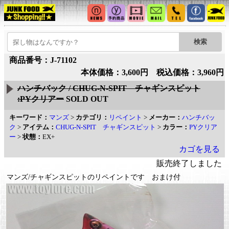
商品番号：J-71102
本体価格：3,600円 税込価格：3,960円
ハンチバック / CHUG-N-SPIT チャギンスピット
:PYクリアー
SOLD OUT
キーワード：
マンズ
>
カテゴリ：
リペイント
>
メーカー：
ハンチバッ
ク
>
アイテム：
CHUG-N-SPIT チャギンスピット
>
カラー：
PYクリア
ー
>
状態：
EX+
カゴを見る
販売終了しました
マンズ/チャギンスピットのリペイントです おまけ付