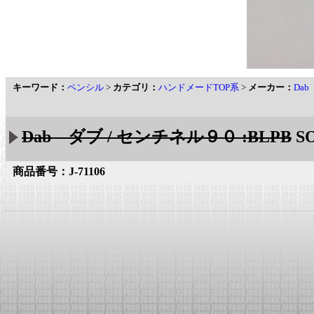
キーワード：
ペンシル
>
カテゴリ：
ハンドメードTOP系
>
メーカー：
Da
Dab ダブ / センチネル９０ :BLPB
S
商品番号：J-71106