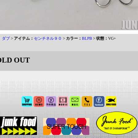
b ダブ
>
アイテム：
センチネル９０
>
カラー：
BLPB
>
状態：
VG+
OLD OUT