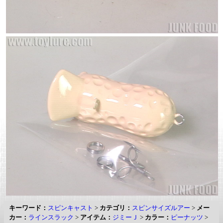
キーワード：
スピンキャスト
>
カテゴリ：
スピンサイズルアー
>
メー
カー：
ラインスラック
>
アイテム：
ジミーＪ
>
カラー：
ピーナッツ
>