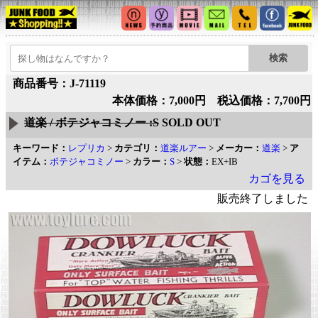
商品番号：J-71119
本体価格：7,000円 税込価格：7,700円
道楽 / ボテジャコミノー :S
SOLD OUT
キーワード：
レプリカ
>
カテゴリ：
道楽ルアー
>
メーカー：
道楽
>
ア
イテム：
ボテジャコミノー
>
カラー：
S
>
状態：
EX+IB
カゴを見る
販売終了しました