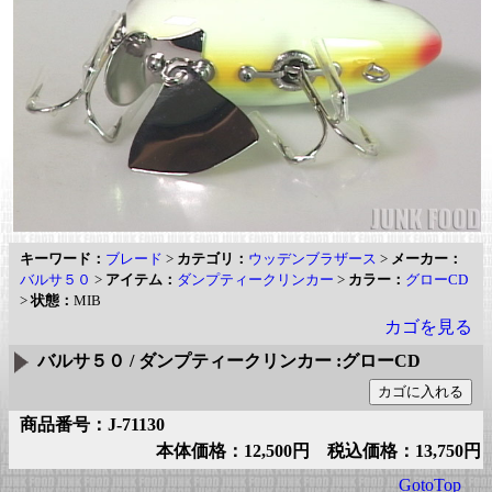
キーワード：
ブレード
>
カテゴリ：
ウッデンブラザース
>
メーカー：
バルサ５０
>
アイテム：
ダンプティークリンカー
>
カラー：
グローCD
>
状態：
MIB
カゴを見る
バルサ５０ / ダンプティークリンカー :グローCD
商品番号：J-71130
本体価格：12,500円 税込価格：13,750円
GotoTop