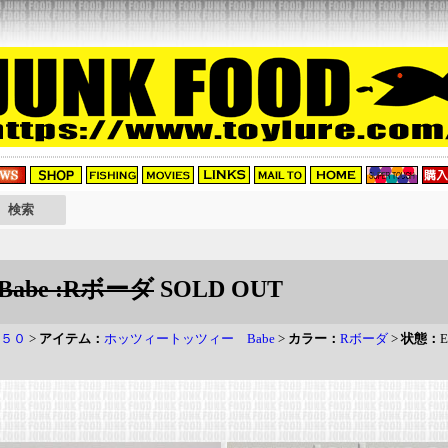
be :Rボーダ
SOLD OUT
５０
>
アイテム：
ホッツィートッツィー Babe
>
カラー：
Rボーダ
>
状態：
E