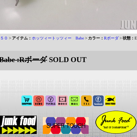
５０
>
アイテム：
ホッツィートッツィー Babe
>
カラー：
Rボーダ
>
状態：
E
be :Rボーダ
SOLD OUT