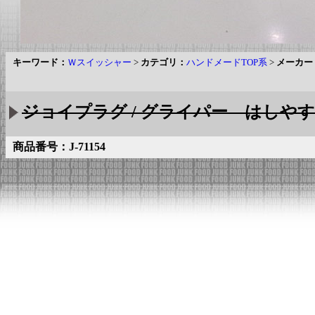
キーワード：
Ｗスイッシャー
>
カテゴリ：
ハンドメードTOP系
>
メーカー
ジョイプラグ / グライパー はしやすめ
商品番号：J-71154