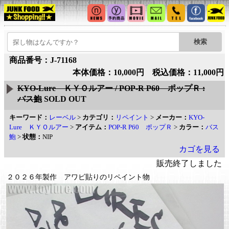
商品番号：J-71168
本体価格：10,000円 税込価格：11,000円
KYO-Lure ＫＹＯルアー / POP-R P60 ポップＲ :
バス鮑
SOLD OUT
キーワード：
レーベル
>
カテゴリ：
リペイント
>
メーカー：
KYO-
Lure ＫＹＯルアー
>
アイテム：
POP-R P60 ポップＲ
>
カラー：
バス
鮑
>
状態：
NIP
カゴを見る
販売終了しました
２０２６年製作 アワビ貼りのリペイント物