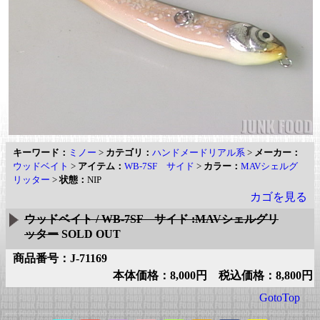
キーワード：
ミノー
>
カテゴリ：
ハンドメードリアル系
>
メーカー：
ウッドベイト
>
アイテム：
WB-7SF サイド
>
カラー：
MAVシェルグ
リッター
>
状態：
NIP
カゴを見る
ウッドベイト / WB-7SF サイド :MAVシェルグリ
ッター
SOLD OUT
商品番号：J-71169
本体価格：8,000円 税込価格：8,800円
GotoTop