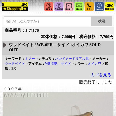
商品番号：J-71170
本体価格：7,000円 税込価格：7,700円
ウッドベイト / WB-6FR サイド :オイカワ
SOLD
OUT
キーワード：
ミノー
>
カテゴリ：
ハンドメードリアル系
>
メーカー：
ウッドベイト
>
アイテム：
WB-6FR サイド
>
カラー：
オイカワ
>
状
態：
EX
カゴを見る
販売終了しました
２００７年