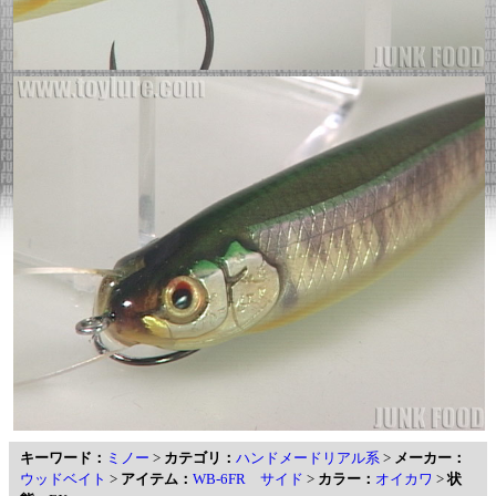
キーワード：
ミノー
>
カテゴリ：
ハンドメードリアル系
>
メーカー：
ウッドベイト
>
アイテム：
WB-6FR サイド
>
カラー：
オイカワ
>
状