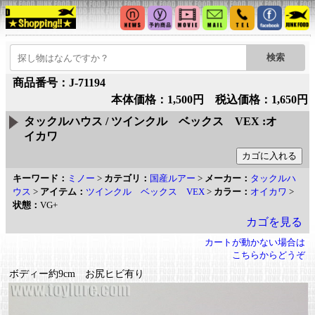
商品番号：J-71194
本体価格：1,500円 税込価格：1,650円
タックルハウス / ツインクル ベックス VEX :オ
イカワ
キーワード：
ミノー
>
カテゴリ：
国産ルアー
>
メーカー：
タックルハ
ウス
>
アイテム：
ツインクル ベックス VEX
>
カラー：
オイカワ
>
状態：
VG+
カゴを見る
カートが動かない場合は
こちらからどうぞ
ボディー約9cm お尻ヒビ有り