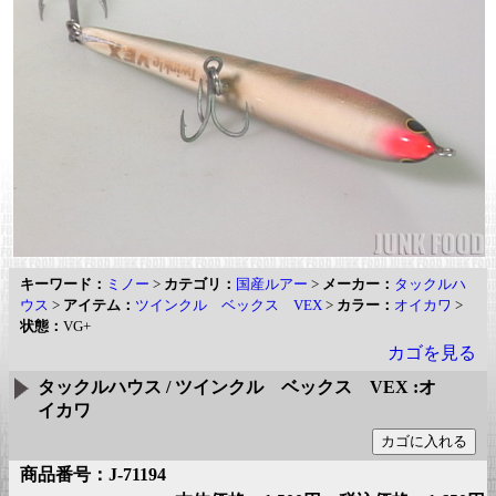
キーワード：
ミノー
>
カテゴリ：
国産ルアー
>
メーカー：
タックルハ
ウス
>
アイテム：
ツインクル ベックス VEX
>
カラー：
オイカワ
>
状態：
VG+
カゴを見る
タックルハウス / ツインクル ベックス VEX :オ
イカワ
商品番号：J-71194