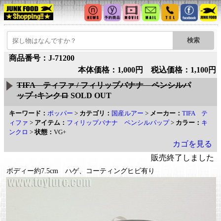
商品番号：J-71200
本体価格：1,000円 税込価格：1,100円
TIFA ティファ / フィリップバナナ ペンシルパ
ップ :キンクロ
SOLD OUT
キーワード：
ポッパー
>
カテゴリ：
国産ルアー
>
メーカー：
TIFA テ
ィファ
>
アイテム：
フィリップバナナ ペンシルパップ
>
カラー：
キ
ンクロ
>
状態：
VG+
カゴを見る
販売終了しました
ボディー約7.5cm ハゲ、コーティングヒビ有り