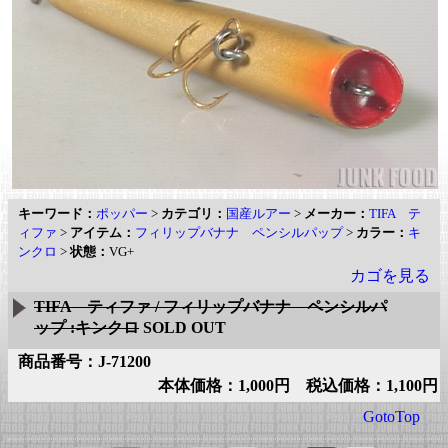
キーワード：
ポッパー
>
カテゴリ：
国産ルアー
>
メーカー：
TIFA テ
ィファ
>
アイテム：
フィリップバナナ ペンシルパップ
>
カラー：
キ
ンクロ
>
状態：
VG+
カゴを見る
TIFA ティファ / フィリップバナナ ペンシルパ
ップ :キンクロ
SOLD OUT
商品番号：J-71200
本体価格：1,000円 税込価格：1,100円
GotoTop