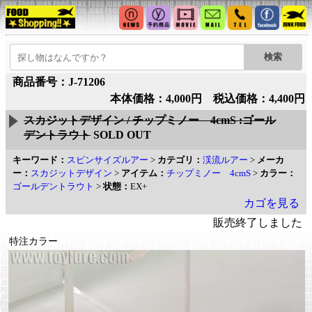
商品番号：J-71206
本体価格：4,000円 税込価格：4,400円
スカジットデザイン / チップミノー 4cmS :ゴール
デントラウト
SOLD OUT
キーワード：
スピンサイズルアー
>
カテゴリ：
渓流ルアー
>
メーカ
ー：
スカジットデザイン
>
アイテム：
チップミノー 4cmS
>
カラー：
ゴールデントラウト
>
状態：
EX+
カゴを見る
販売終了しました
特注カラー