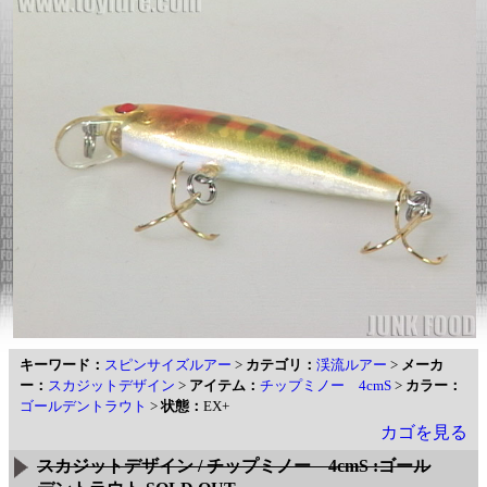
キーワード：
スピンサイズルアー
>
カテゴリ：
渓流ルアー
>
メーカ
ー：
スカジットデザイン
>
アイテム：
チップミノー 4cmS
>
カラー：
ゴールデントラウト
>
状態：
EX+
カゴを見る
スカジットデザイン / チップミノー 4cmS :ゴール