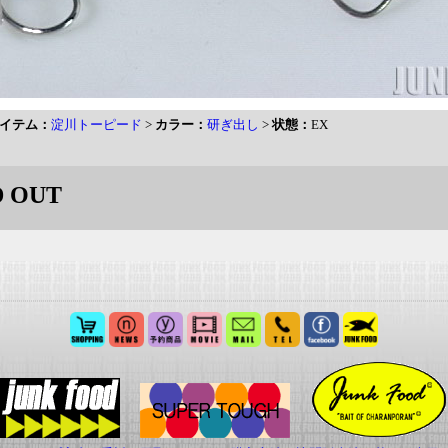
イテム：
淀川トーピード
>
カラー：
研ぎ出し
>
状態：
EX
 OUT