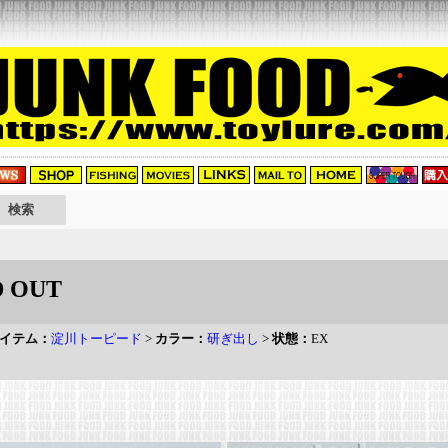
 OUT
イテム：
淀川トーピード
>
カラー：
研ぎ出し
>
状態：
EX