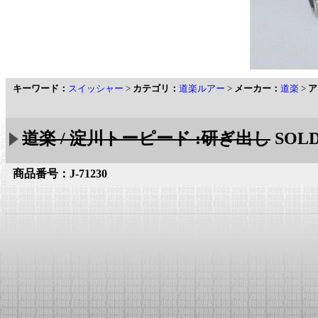
キーワード：
スイッシャー
>
カテゴリ：
道楽ルアー
>
メーカー：
道楽
>
ア
道楽 / 淀川トーピード :研ぎ出し
SOLD
商品番号：J-71230