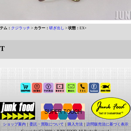
テム：
クジラッチ
>
カラー：
研ぎ出し
>
状態：
EX+
T
ショップ案内
｜
委託・買取について
｜
購入方法
｜
訪問販売法に基づく表示