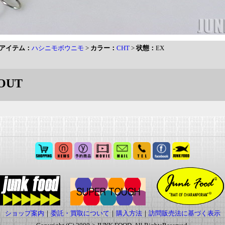
アイテム：
ハシニモボウニモ
>
カラー：
CHT
>
状態：
EX
OUT
ショップ案内
｜
委託・買取について
｜
購入方法
｜
訪問販売法に基づく表示