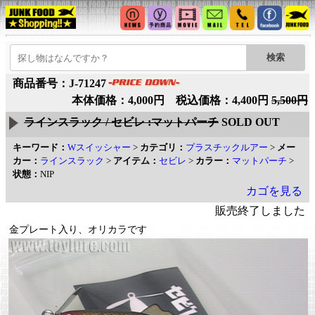
商品番号：J-71247
本体価格：4,000円 税込価格：4,400円
5,500円
ラインスラック / セビレ :マットパーチ
SOLD OUT
キーワード：
Wスイッシャー
>
カテゴリ：
プラスチックルアー
>
メー
カー：
ラインスラック
>
アイテム：
セビレ
>
カラー：
マットパーチ
>
状態：
NIP
カゴを見る
販売終了しました
金プレート入り、オリカラです