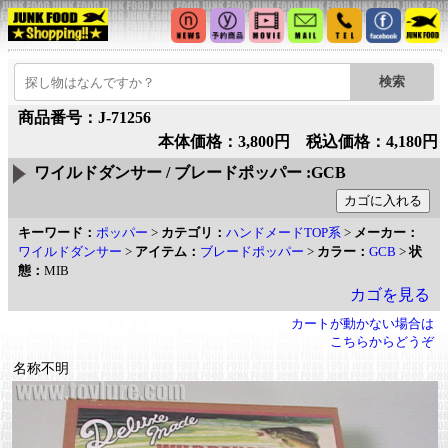
商品番号：J-71256
本体価格：3,800円 税込価格：4,180円
ワイルドダンサー / ブレードポッパー :GCB
キーワード：
ポッパー
>
カテゴリ：
ハンドメードTOP系
>
メーカー：
ワイルドダンサー
>
アイテム：
ブレードポッパー
>
カラー：
GCB
>
状
態：
MIB
カゴを見る
カートが動かない場合は
こちらからどうぞ
名称不明