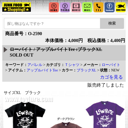
商品番号：O-2590
本体価格：4,000円 税込価格：4,400円
ローバイト / アップルバイトTee :ブラックXL
SOLD OUT
キーワード：
アパレル
>
カテゴリ：
Ｔシャツ
>
メーカー：
ローバイト
>
アイテム：
アップルバイトTee
>
カラー：
ブラックXL
>
状態：
NEW
カゴを見る
販売終了しました
サイズXL ブラック