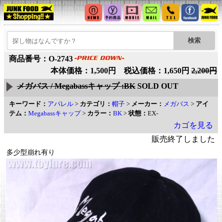
商品番号：O-2743
本体価格：1,500円 税込価格：1,650円
2,200円
メガバス / Megabassキャップ :BK
SOLD OUT
キーワード：
アパレル
>
カテゴリ：
帽子
>
メーカー：
メガバス
>
アイ
テム：
Megabassキャップ
>
カラー：
BK
>
状態：
EX-
カゴを見る
販売終了しました
多少型崩れ有り