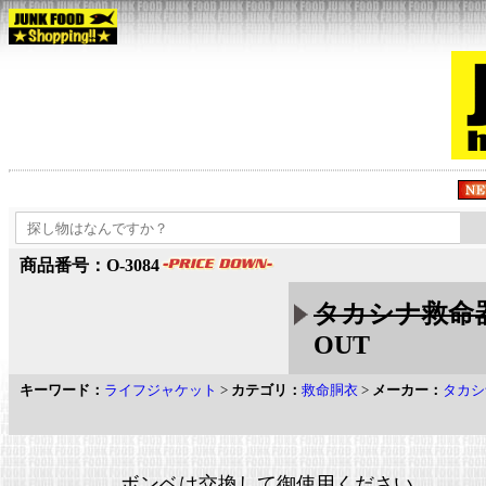
商品番号：O-3084
タカシナ救命器
OUT
キーワード：
ライフジャケット
>
カテゴリ：
救命胴衣
>
メーカー：
タカシ
ボンベは交換して御使用ください