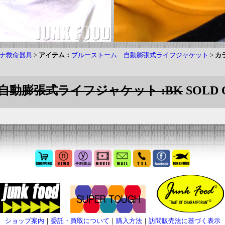
ナ救命器具
>
アイテム：
ブルーストーム 自動膨張式ライフジャケット
>
カ
自動膨張式ライフジャケット :BK
SOLD 
ショップ案内
｜
委託・買取について
｜
購入方法
｜
訪問販売法に基づく表示