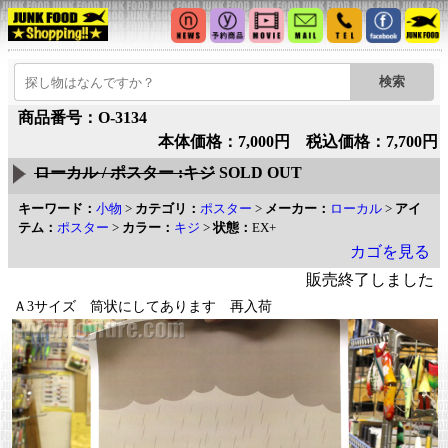
商品番号：O-3134
本体価格：7,000円 税込価格：7,700円
ローカル / ポスター :キジ
SOLD OUT
キーワード：
小物
>
カテゴリ：
ポスター
>
メーカー：
ローカル
>
アイ
テム：
ポスター
>
カラー：
キジ
>
状態：
EX+
カゴを見る
販売終了しました
Ａ3サイズ 筒状にしてあります 再入荷