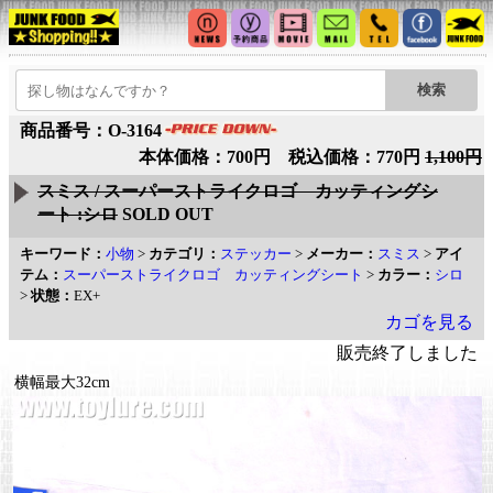
商品番号：O-3164
本体価格：700円 税込価格：770円
1,100円
スミス / スーパーストライクロゴ カッティングシ
ート :シロ
SOLD OUT
キーワード：
小物
>
カテゴリ：
ステッカー
>
メーカー：
スミス
>
アイ
テム：
スーパーストライクロゴ カッティングシート
>
カラー：
シロ
>
状態：
EX+
カゴを見る
販売終了しました
横幅最大32cm