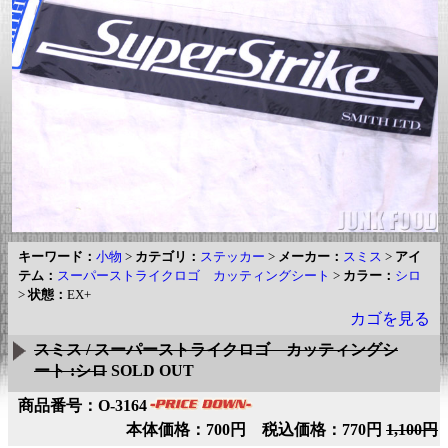
キーワード：
小物
>
カテゴリ：
ステッカー
>
メーカー：
スミス
>
アイ
テム：
スーパーストライクロゴ カッティングシート
>
カラー：
シロ
>
状態：
EX+
カゴを見る
スミス / スーパーストライクロゴ カッティングシ
ート :シロ
SOLD OUT
商品番号：O-3164
本体価格：700円 税込価格：770円
1,100円