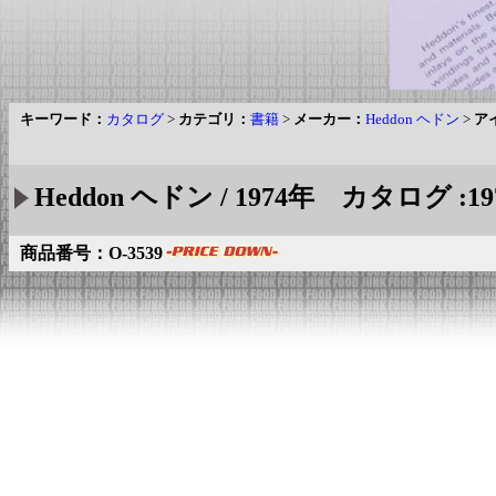
キーワード：
カタログ
>
カテゴリ：
書籍
>
メーカー：
Heddon ヘドン
>
ア
Heddon ヘドン / 1974年 カタログ :19
商品番号：O-3539