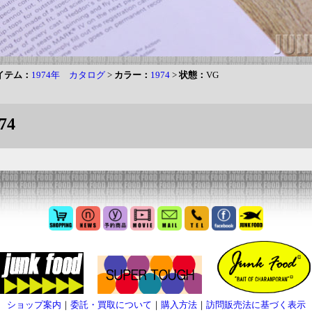
イテム：
1974年 カタログ
>
カラー：
1974
>
状態：
VG
74
ショップ案内
｜
委託・買取について
｜
購入方法
｜
訪問販売法に基づく表示