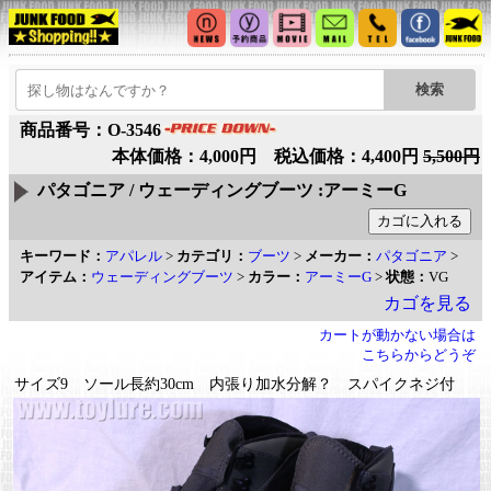
商品番号：O-3546
本体価格：4,000円 税込価格：4,400円
5,500円
パタゴニア / ウェーディングブーツ :アーミーG
キーワード：
アパレル
>
カテゴリ：
ブーツ
>
メーカー：
パタゴニア
>
アイテム：
ウェーディングブーツ
>
カラー：
アーミーG
>
状態：
VG
カゴを見る
カートが動かない場合は
こちらからどうぞ
サイズ9 ソール長約30cm 内張り加水分解？ スパイクネジ付