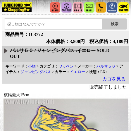
商品番号：O-3772
本体価格：3,800円 税込価格：4,180円
バルサ５０ / ジャンピングバス :イエロー
SOLD
OUT
キーワード：
小物
>
カテゴリ：
ワッペン
>
メーカー：
バルサ５０
>
ア
イテム：
ジャンピングバス
>
カラー：
イエロー
>
状態：
EX+
カゴを見る
販売終了しました
横幅最大15cm